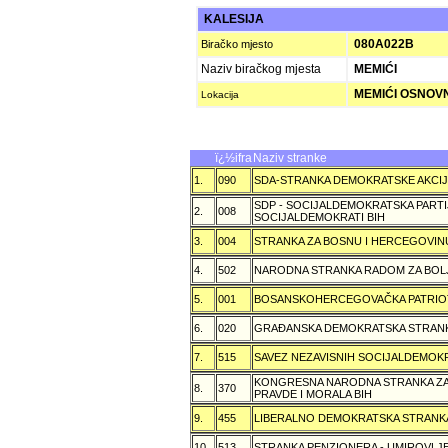
KALESIJA
080A022B
Biračko mjesto
Naziv biračkog mjesta
MEMIĆI
MEMIĆI OSNOV
Lokacija
ï¿½ifra
Naziv stranke
1.
090
SDA-STRANKA DEMOKRATSKE AKCI
SDP - SOCIJALDEMOKRATSKA PARTI
2.
008
SOCIJALDEMOKRATI BIH
3.
004
STRANKA ZA BOSNU I HERCEGOVIN
4.
502
NARODNA STRANKA RADOM ZA BOL
5.
001
BOSANSKOHERCEGOVAČKA PATRIOT
6.
020
GRAÐANSKA DEMOKRATSKA STRANK
7.
515
SAVEZ NEZAVISNIH SOCIJALDEMOKR
KONGRESNA NARODNA STRANKA ZAŠ
8.
370
PRAVDE I MORALA BIH
9.
455
LIBERALNO DEMOKRATSKA STRANK
10.
513
STRANKA PENZIONERA - UMIROVLJE