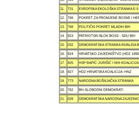
11.
731
EVROPSKA EKOLOŠKA STRANKA E-5
12.
766
POKRET ZA PROMJENE BOSNE I H
13.
768
POLITIČKI POKRET MLADIH BIH
14.
823
PATRIOTSKI BLOK BOSS - SDU BIH
15.
032
DEMOKRATSKA STRANKA INVALIDA B
16.
824
HRVATSKO ZAJEDNIŠTVO (HDZ 199
17.
825
HSP ÐAPIĆ-JURIŠIĆ I NHI-KOALICI
18.
827
HDZ-HRVATSKA KOALICIJA -HNZ
19.
773
NARODNA BOŠNJAČKA STRANKA
20.
762
BH-SLOBODNI DEMOKRATI
21.
028
DEMOKRATSKA NARODNA ZAJEDNIC