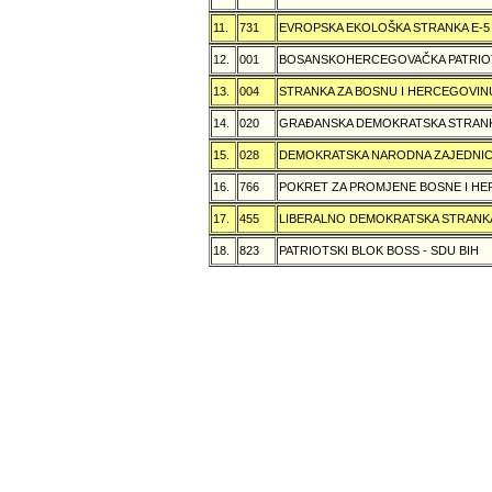
11.
731
EVROPSKA EKOLOŠKA STRANKA E-5
12.
001
BOSANSKOHERCEGOVAČKA PATRIOT
13.
004
STRANKA ZA BOSNU I HERCEGOVIN
14.
020
GRAÐANSKA DEMOKRATSKA STRANK
15.
028
DEMOKRATSKA NARODNA ZAJEDNIC
16.
766
POKRET ZA PROMJENE BOSNE I H
17.
455
LIBERALNO DEMOKRATSKA STRANK
18.
823
PATRIOTSKI BLOK BOSS - SDU BIH