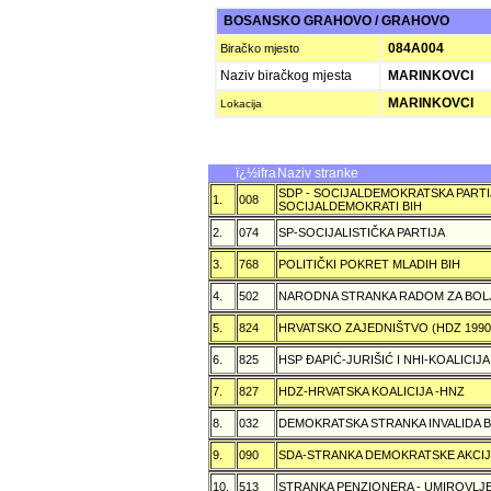
BOSANSKO GRAHOVO / GRAHOVO
084A004
Biračko mjesto
Naziv biračkog mjesta
MARINKOVCI
MARINKOVCI
Lokacija
ï¿½ifra
Naziv stranke
SDP - SOCIJALDEMOKRATSKA PARTI
1.
008
SOCIJALDEMOKRATI BIH
2.
074
SP-SOCIJALISTIČKA PARTIJA
3.
768
POLITIČKI POKRET MLADIH BIH
4.
502
NARODNA STRANKA RADOM ZA BOL
5.
824
HRVATSKO ZAJEDNIŠTVO (HDZ 199
6.
825
HSP ÐAPIĆ-JURIŠIĆ I NHI-KOALICI
7.
827
HDZ-HRVATSKA KOALICIJA -HNZ
8.
032
DEMOKRATSKA STRANKA INVALIDA B
9.
090
SDA-STRANKA DEMOKRATSKE AKCI
10.
513
STRANKA PENZIONERA - UMIROVLJE