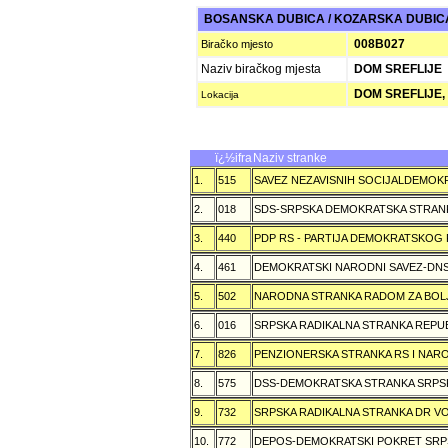
BOSANSKA DUBICA / KOZARSKA DUBI
008B027
Biračko mjesto
Naziv biračkog mjesta
DOM SREFLIJE
DOM SREFLIJE,
Lokacija
ï¿½ifra
Naziv stranke
1.
515
SAVEZ NEZAVISNIH SOCIJALDEMOKR
2.
018
SDS-SRPSKA DEMOKRATSKA STRAN
3.
440
PDP RS - PARTIJA DEMOKRATSKOG
4.
461
DEMOKRATSKI NARODNI SAVEZ-DN
5.
502
NARODNA STRANKA RADOM ZA BOL
6.
016
SRPSKA RADIKALNA STRANKA REPU
7.
826
PENZIONERSKA STRANKA RS I NA
8.
575
DSS-DEMOKRATSKA STRANKA SRPS
9.
732
SRPSKA RADIKALNA STRANKA DR VOJ
10.
772
DEPOS-DEMOKRATSKI POKRET SRP