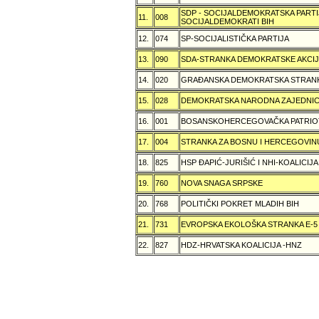
SDP - SOCIJALDEMOKRATSKA PARTI
11.
008
SOCIJALDEMOKRATI BIH
12.
074
SP-SOCIJALISTIČKA PARTIJA
13.
090
SDA-STRANKA DEMOKRATSKE AKCI
14.
020
GRAÐANSKA DEMOKRATSKA STRANK
15.
028
DEMOKRATSKA NARODNA ZAJEDNIC
16.
001
BOSANSKOHERCEGOVAČKA PATRIOT
17.
004
STRANKA ZA BOSNU I HERCEGOVIN
18.
825
HSP ÐAPIĆ-JURIŠIĆ I NHI-KOALICI
19.
760
NOVA SNAGA SRPSKE
20.
768
POLITIČKI POKRET MLADIH BIH
21.
731
EVROPSKA EKOLOŠKA STRANKA E-5
22.
827
HDZ-HRVATSKA KOALICIJA -HNZ