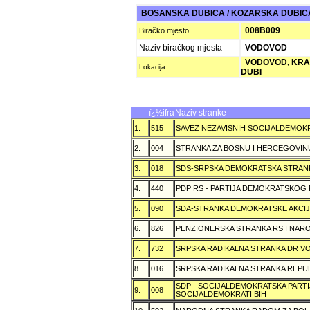
BOSANSKA DUBICA / KOZARSKA DUBI
008B009
Biračko mjesto
Naziv biračkog mjesta
VODOVOD
VODOVOD, KRAL
Lokacija
DUBI
ï¿½ifra
Naziv stranke
1.
515
SAVEZ NEZAVISNIH SOCIJALDEMOKR
2.
004
STRANKA ZA BOSNU I HERCEGOVIN
3.
018
SDS-SRPSKA DEMOKRATSKA STRAN
4.
440
PDP RS - PARTIJA DEMOKRATSKOG
5.
090
SDA-STRANKA DEMOKRATSKE AKCI
6.
826
PENZIONERSKA STRANKA RS I NA
7.
732
SRPSKA RADIKALNA STRANKA DR VOJ
8.
016
SRPSKA RADIKALNA STRANKA REPU
SDP - SOCIJALDEMOKRATSKA PARTI
9.
008
SOCIJALDEMOKRATI BIH