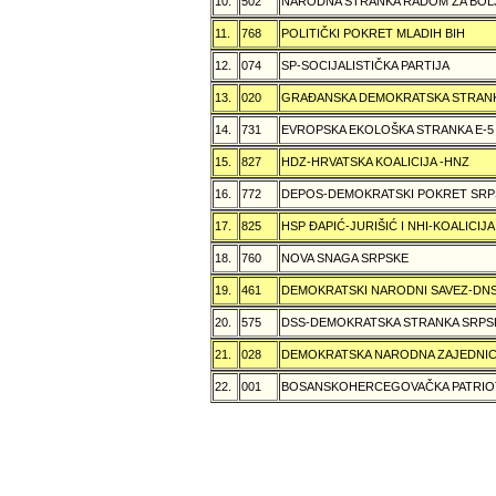
10.
502
NARODNA STRANKA RADOM ZA BOL
11.
768
POLITIČKI POKRET MLADIH BIH
12.
074
SP-SOCIJALISTIČKA PARTIJA
13.
020
GRAÐANSKA DEMOKRATSKA STRANK
14.
731
EVROPSKA EKOLOŠKA STRANKA E-5
15.
827
HDZ-HRVATSKA KOALICIJA -HNZ
16.
772
DEPOS-DEMOKRATSKI POKRET SRP
17.
825
HSP ÐAPIĆ-JURIŠIĆ I NHI-KOALICI
18.
760
NOVA SNAGA SRPSKE
19.
461
DEMOKRATSKI NARODNI SAVEZ-DN
20.
575
DSS-DEMOKRATSKA STRANKA SRPS
21.
028
DEMOKRATSKA NARODNA ZAJEDNIC
22.
001
BOSANSKOHERCEGOVAČKA PATRIOT