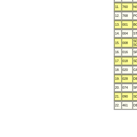
11.
760
N
12.
768
P
13.
001
B
14.
004
S
S
15.
008
S
16.
016
S
17.
018
S
18.
020
G
19.
028
D
20.
074
S
21.
090
S
22.
461
D