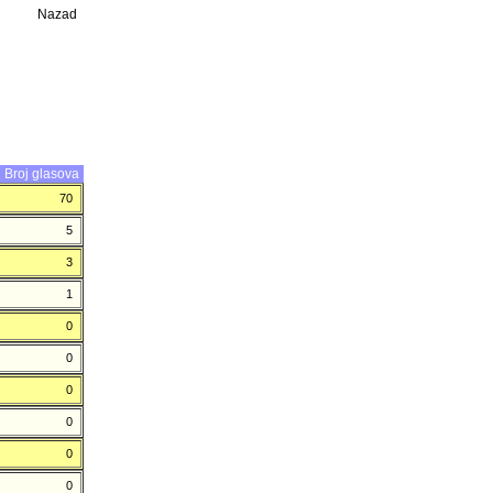
Nazad
Broj glasova
70
5
3
1
0
0
0
0
0
0