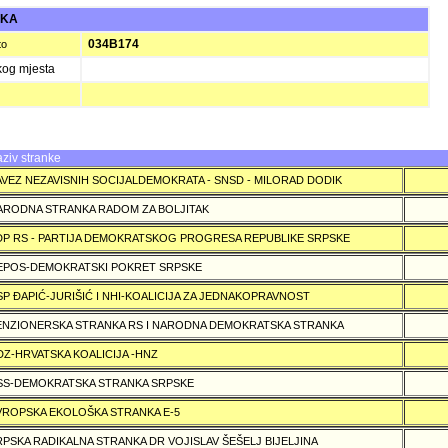
UKA
034B174
to
kog mjesta
ziv stranke
AVEZ NEZAVISNIH SOCIJALDEMOKRATA - SNSD - MILORAD DODIK
ARODNA STRANKA RADOM ZA BOLJITAK
DP RS - PARTIJA DEMOKRATSKOG PROGRESA REPUBLIKE SRPSKE
EPOS-DEMOKRATSKI POKRET SRPSKE
SP ÐAPIĆ-JURIŠIĆ I NHI-KOALICIJA ZA JEDNAKOPRAVNOST
ENZIONERSKA STRANKA RS I NARODNA DEMOKRATSKA STRANKA
DZ-HRVATSKA KOALICIJA -HNZ
SS-DEMOKRATSKA STRANKA SRPSKE
VROPSKA EKOLOŠKA STRANKA E-5
RPSKA RADIKALNA STRANKA DR VOJISLAV ŠEŠELJ BIJELJINA