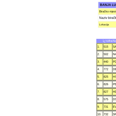
BANJA L
Biračko mjes
Naziv birač
Lokacija
ï¿½ifra
Na
1.
515
S
2.
502
N
3.
440
P
4.
772
D
5.
825
H
6.
826
P
7.
827
H
8.
575
D
9.
731
E
10.
732
S