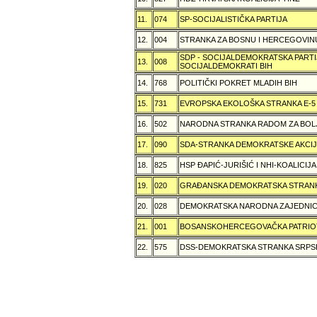
11.
074
SP-SOCIJALISTIČKA PARTIJA
12.
004
STRANKA ZA BOSNU I HERCEGOVIN
SDP - SOCIJALDEMOKRATSKA PARTI
13.
008
SOCIJALDEMOKRATI BIH
14.
768
POLITIČKI POKRET MLADIH BIH
15.
731
EVROPSKA EKOLOŠKA STRANKA E-5
16.
502
NARODNA STRANKA RADOM ZA BOL
17.
090
SDA-STRANKA DEMOKRATSKE AKCI
18.
825
HSP ÐAPIĆ-JURIŠIĆ I NHI-KOALICI
19.
020
GRAÐANSKA DEMOKRATSKA STRANK
20.
028
DEMOKRATSKA NARODNA ZAJEDNIC
21.
001
BOSANSKOHERCEGOVAČKA PATRIOT
22.
575
DSS-DEMOKRATSKA STRANKA SRPS