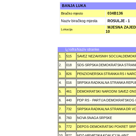
BANJA LUKA
034B136
Biračko mjesto
Naziv biračkog mjesta
ROSULJE - 1
MJESNA ZAJEDNI
Lokacija
10
ï¿½ifra
Naziv stranke
1.
515
SAVEZ NEZAVISNIH SOCIJALDEMOKR
2.
018
SDS-SRPSKA DEMOKRATSKA STRAN
3.
826
PENZIONERSKA STRANKA RS I NA
4.
016
SRPSKA RADIKALNA STRANKA REPU
5.
461
DEMOKRATSKI NARODNI SAVEZ-DN
6.
440
PDP RS - PARTIJA DEMOKRATSKOG
7.
732
SRPSKA RADIKALNA STRANKA DR VOJ
8.
760
NOVA SNAGA SRPSKE
9.
772
DEPOS-DEMOKRATSKI POKRET SRP
10.
827
HDZ-HRVATSKA KOALICIJA -HNZ