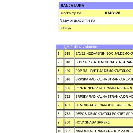
BANJA LUKA
034B128
Biračko mjesto
Naziv biračkog mjesta
Lokacija
ï¿½ifra
Naziv stranke
1.
515
SAVEZ NEZAVISNIH SOCIJALDEMOKR
2.
018
SDS-SRPSKA DEMOKRATSKA STRAN
3.
440
PDP RS - PARTIJA DEMOKRATSKOG
4.
016
SRPSKA RADIKALNA STRANKA REPU
5.
826
PENZIONERSKA STRANKA RS I NA
6.
732
SRPSKA RADIKALNA STRANKA DR VOJ
7.
461
DEMOKRATSKI NARODNI SAVEZ-DN
8.
772
DEPOS-DEMOKRATSKI POKRET SRP
9.
760
NOVA SNAGA SRPSKE
10.
502
NARODNA STRANKA RADOM ZA BOL