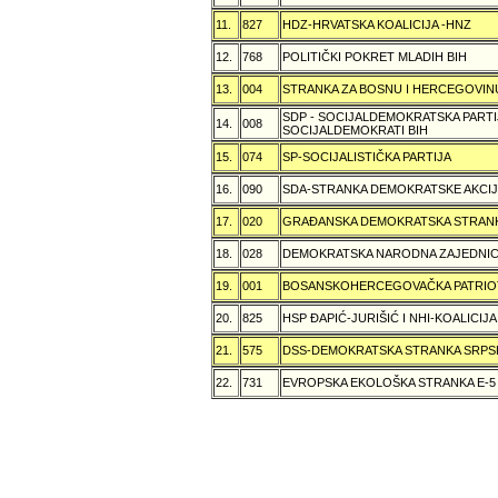
11.
827
HDZ-HRVATSKA KOALICIJA -HNZ
12.
768
POLITIČKI POKRET MLADIH BIH
13.
004
STRANKA ZA BOSNU I HERCEGOVIN
SDP - SOCIJALDEMOKRATSKA PARTI
14.
008
SOCIJALDEMOKRATI BIH
15.
074
SP-SOCIJALISTIČKA PARTIJA
16.
090
SDA-STRANKA DEMOKRATSKE AKCI
17.
020
GRAÐANSKA DEMOKRATSKA STRANK
18.
028
DEMOKRATSKA NARODNA ZAJEDNIC
19.
001
BOSANSKOHERCEGOVAČKA PATRIOT
20.
825
HSP ÐAPIĆ-JURIŠIĆ I NHI-KOALICI
21.
575
DSS-DEMOKRATSKA STRANKA SRPS
22.
731
EVROPSKA EKOLOŠKA STRANKA E-5