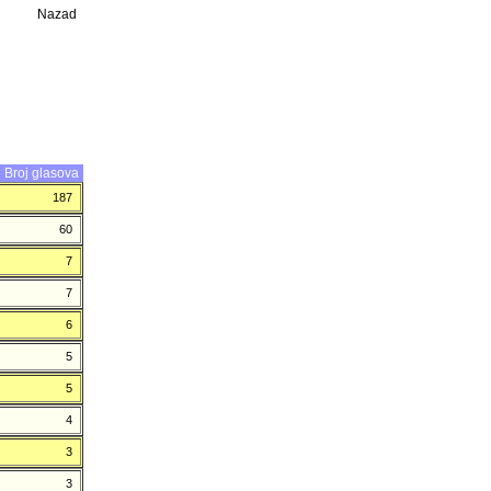
Nazad
Broj glasova
187
60
7
7
6
5
5
4
3
3