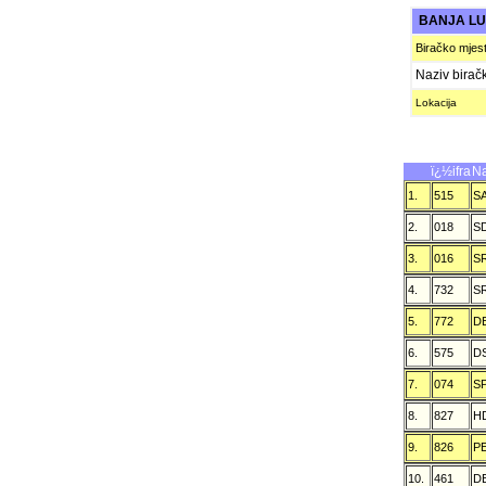
BANJA L
Biračko mjes
Naziv birač
Lokacija
ï¿½ifra
Na
1.
515
S
2.
018
S
3.
016
S
4.
732
S
5.
772
D
6.
575
D
7.
074
S
8.
827
H
9.
826
P
10.
461
D