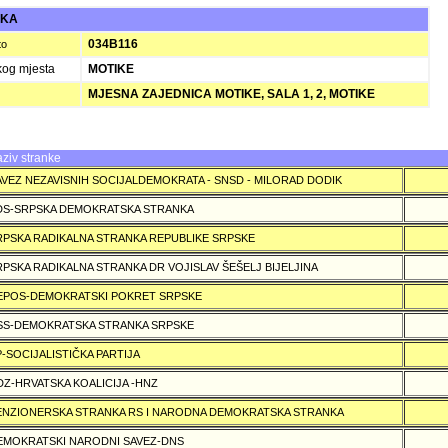
UKA
034B116
to
kog mjesta
MOTIKE
MJESNA ZAJEDNICA MOTIKE, SALA 1, 2, MOTIKE
ziv stranke
AVEZ NEZAVISNIH SOCIJALDEMOKRATA - SNSD - MILORAD DODIK
DS-SRPSKA DEMOKRATSKA STRANKA
RPSKA RADIKALNA STRANKA REPUBLIKE SRPSKE
RPSKA RADIKALNA STRANKA DR VOJISLAV ŠEŠELJ BIJELJINA
EPOS-DEMOKRATSKI POKRET SRPSKE
SS-DEMOKRATSKA STRANKA SRPSKE
P-SOCIJALISTIČKA PARTIJA
DZ-HRVATSKA KOALICIJA -HNZ
ENZIONERSKA STRANKA RS I NARODNA DEMOKRATSKA STRANKA
EMOKRATSKI NARODNI SAVEZ-DNS