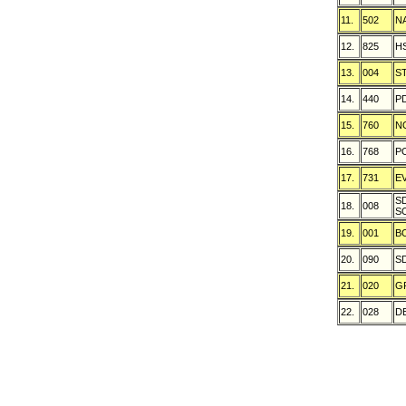
11.
502
N
12.
825
H
13.
004
S
14.
440
P
15.
760
N
16.
768
P
17.
731
E
S
18.
008
S
19.
001
B
20.
090
S
21.
020
G
22.
028
D