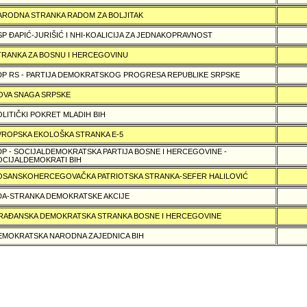
ARODNA STRANKA RADOM ZA BOLJITAK
SP ÐAPIĆ-JURIŠIĆ I NHI-KOALICIJA ZA JEDNAKOPRAVNOST
TRANKA ZA BOSNU I HERCEGOVINU
DP RS - PARTIJA DEMOKRATSKOG PROGRESA REPUBLIKE SRPSKE
OVA SNAGA SRPSKE
OLITIČKI POKRET MLADIH BIH
VROPSKA EKOLOŠKA STRANKA E-5
DP - SOCIJALDEMOKRATSKA PARTIJA BOSNE I HERCEGOVINE -
OCIJALDEMOKRATI BIH
OSANSKOHERCEGOVAČKA PATRIOTSKA STRANKA-SEFER HALILOVIĆ
DA-STRANKA DEMOKRATSKE AKCIJE
RAÐANSKA DEMOKRATSKA STRANKA BOSNE I HERCEGOVINE
EMOKRATSKA NARODNA ZAJEDNICA BIH