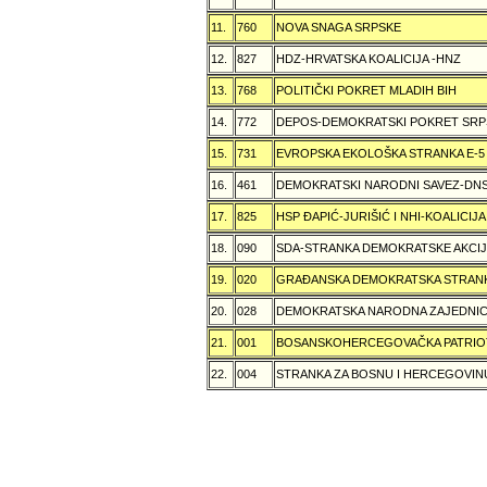
11.
760
NOVA SNAGA SRPSKE
12.
827
HDZ-HRVATSKA KOALICIJA -HNZ
13.
768
POLITIČKI POKRET MLADIH BIH
14.
772
DEPOS-DEMOKRATSKI POKRET SRP
15.
731
EVROPSKA EKOLOŠKA STRANKA E-5
16.
461
DEMOKRATSKI NARODNI SAVEZ-DN
17.
825
HSP ÐAPIĆ-JURIŠIĆ I NHI-KOALICI
18.
090
SDA-STRANKA DEMOKRATSKE AKCI
19.
020
GRAÐANSKA DEMOKRATSKA STRANK
20.
028
DEMOKRATSKA NARODNA ZAJEDNIC
21.
001
BOSANSKOHERCEGOVAČKA PATRIOT
22.
004
STRANKA ZA BOSNU I HERCEGOVIN