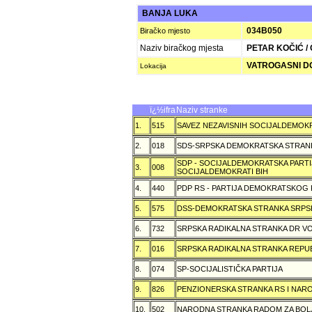
BANJA LUKA
034B050
Biračko mjesto
Naziv biračkog mjesta
PETAR KOČIĆ / Č
VATROGASNI DO
Lokacija
ï¿½ifra
Naziv stranke
1.
515
SAVEZ NEZAVISNIH SOCIJALDEMOKR
2.
018
SDS-SRPSKA DEMOKRATSKA STRAN
SDP - SOCIJALDEMOKRATSKA PARTI
3.
008
SOCIJALDEMOKRATI BIH
4.
440
PDP RS - PARTIJA DEMOKRATSKOG
5.
575
DSS-DEMOKRATSKA STRANKA SRPS
6.
732
SRPSKA RADIKALNA STRANKA DR VOJ
7.
016
SRPSKA RADIKALNA STRANKA REPU
8.
074
SP-SOCIJALISTIČKA PARTIJA
9.
826
PENZIONERSKA STRANKA RS I NA
10.
502
NARODNA STRANKA RADOM ZA BOL