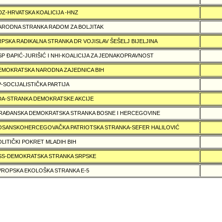
DZ-HRVATSKA KOALICIJA -HNZ
ARODNA STRANKA RADOM ZA BOLJITAK
RPSKA RADIKALNA STRANKA DR VOJISLAV ŠEŠELJ BIJELJINA
SP ÐAPIĆ-JURIŠIĆ I NHI-KOALICIJA ZA JEDNAKOPRAVNOST
EMOKRATSKA NARODNA ZAJEDNICA BIH
P-SOCIJALISTIČKA PARTIJA
DA-STRANKA DEMOKRATSKE AKCIJE
RAÐANSKA DEMOKRATSKA STRANKA BOSNE I HERCEGOVINE
OSANSKOHERCEGOVAČKA PATRIOTSKA STRANKA-SEFER HALILOVIĆ
OLITIČKI POKRET MLADIH BIH
SS-DEMOKRATSKA STRANKA SRPSKE
VROPSKA EKOLOŠKA STRANKA E-5