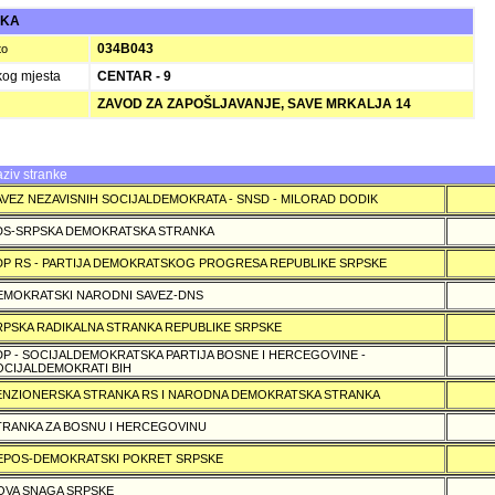
UKA
034B043
to
kog mjesta
CENTAR - 9
ZAVOD ZA ZAPOŠLJAVANJE, SAVE MRKALJA 14
ziv stranke
AVEZ NEZAVISNIH SOCIJALDEMOKRATA - SNSD - MILORAD DODIK
DS-SRPSKA DEMOKRATSKA STRANKA
DP RS - PARTIJA DEMOKRATSKOG PROGRESA REPUBLIKE SRPSKE
EMOKRATSKI NARODNI SAVEZ-DNS
RPSKA RADIKALNA STRANKA REPUBLIKE SRPSKE
DP - SOCIJALDEMOKRATSKA PARTIJA BOSNE I HERCEGOVINE -
OCIJALDEMOKRATI BIH
ENZIONERSKA STRANKA RS I NARODNA DEMOKRATSKA STRANKA
TRANKA ZA BOSNU I HERCEGOVINU
EPOS-DEMOKRATSKI POKRET SRPSKE
OVA SNAGA SRPSKE