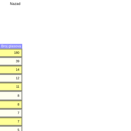
Nazad
Broj glasova
180
39
14
12
11
8
8
7
7
5