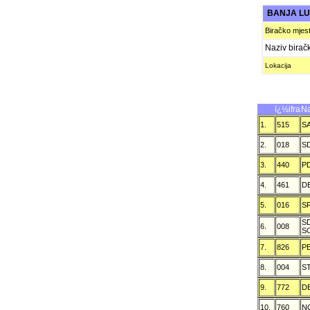
BANJA L
Biračko mjes
Naziv birač
Lokacija
ï¿½ifra
Na
1.
515
S
2.
018
S
3.
440
P
4.
461
D
5.
016
S
S
6.
008
S
7.
826
P
8.
004
S
9.
772
D
10.
760
N