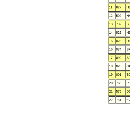
11.
827
H
12.
502
N
13.
732
S
14.
825
H
15.
028
D
16.
074
S
17.
090
S
18.
020
G
19.
001
B
20.
768
P
21.
575
D
22.
731
E