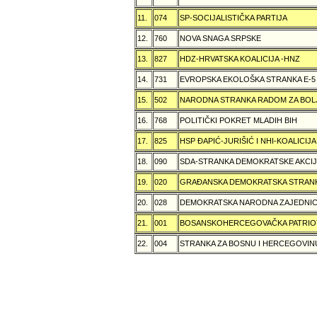
11.
074
SP-SOCIJALISTIČKA PARTIJA
12.
760
NOVA SNAGA SRPSKE
13.
827
HDZ-HRVATSKA KOALICIJA -HNZ
14.
731
EVROPSKA EKOLOŠKA STRANKA E-5
15.
502
NARODNA STRANKA RADOM ZA BOL
16.
768
POLITIČKI POKRET MLADIH BIH
17.
825
HSP ÐAPIĆ-JURIŠIĆ I NHI-KOALICI
18.
090
SDA-STRANKA DEMOKRATSKE AKCI
19.
020
GRAÐANSKA DEMOKRATSKA STRANK
20.
028
DEMOKRATSKA NARODNA ZAJEDNIC
21.
001
BOSANSKOHERCEGOVAČKA PATRIOT
22.
004
STRANKA ZA BOSNU I HERCEGOVIN