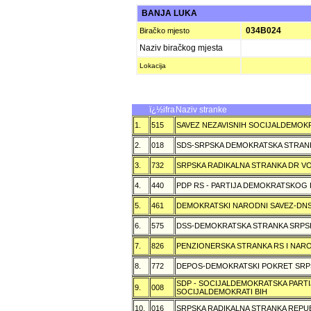
BANJA LUKA
034B024
Biračko mjesto
Naziv biračkog mjesta
Lokacija
ï¿½ifra
Naziv stranke
1.
515
SAVEZ NEZAVISNIH SOCIJALDEMOKR
2.
018
SDS-SRPSKA DEMOKRATSKA STRAN
3.
732
SRPSKA RADIKALNA STRANKA DR VOJ
4.
440
PDP RS - PARTIJA DEMOKRATSKOG
5.
461
DEMOKRATSKI NARODNI SAVEZ-DN
6.
575
DSS-DEMOKRATSKA STRANKA SRPS
7.
826
PENZIONERSKA STRANKA RS I NA
8.
772
DEPOS-DEMOKRATSKI POKRET SRP
SDP - SOCIJALDEMOKRATSKA PARTI
9.
008
SOCIJALDEMOKRATI BIH
10.
016
SRPSKA RADIKALNA STRANKA REPU