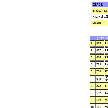
ŽEPČE
Biračko mjes
Naziv birač
Lokacija
ï¿½ifra
Na
1.
825
H
2.
827
H
3.
824
H
4.
773
N
5.
768
P
S
6.
008
S
7.
020
G
8.
502
N
9.
513
S
10.
515
S