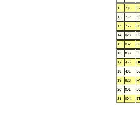
11.
731
E
12.
762
B
13.
766
P
14.
028
D
15.
032
D
16.
090
S
17.
455
L
18.
461
D
19.
823
P
20.
001
B
21.
004
S