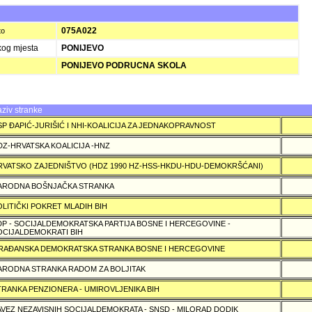
075A022
to
kog mjesta
PONIJEVO
PONIJEVO PODRUCNA SKOLA
ziv stranke
SP ÐAPIĆ-JURIŠIĆ I NHI-KOALICIJA ZA JEDNAKOPRAVNOST
DZ-HRVATSKA KOALICIJA -HNZ
RVATSKO ZAJEDNIŠTVO (HDZ 1990 HZ-HSS-HKDU-HDU-DEMOKRŠĆANI)
ARODNA BOŠNJAČKA STRANKA
OLITIČKI POKRET MLADIH BIH
DP - SOCIJALDEMOKRATSKA PARTIJA BOSNE I HERCEGOVINE -
OCIJALDEMOKRATI BIH
RAÐANSKA DEMOKRATSKA STRANKA BOSNE I HERCEGOVINE
ARODNA STRANKA RADOM ZA BOLJITAK
TRANKA PENZIONERA - UMIROVLJENIKA BIH
AVEZ NEZAVISNIH SOCIJALDEMOKRATA - SNSD - MILORAD DODIK