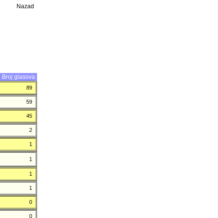
Nazad
Broj glasova
89
59
45
2
1
1
1
1
0
0