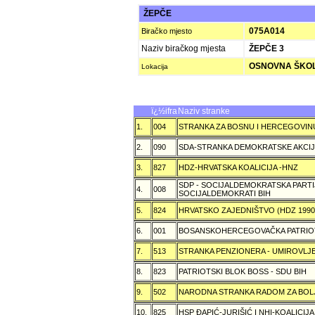
ŽEPČE
075A014
Biračko mjesto
Naziv biračkog mjesta
ŽEPČE 3
OSNOVNA ŠKOL
Lokacija
ï¿½ifra
Naziv stranke
1.
004
STRANKA ZA BOSNU I HERCEGOVIN
2.
090
SDA-STRANKA DEMOKRATSKE AKCI
3.
827
HDZ-HRVATSKA KOALICIJA -HNZ
SDP - SOCIJALDEMOKRATSKA PARTI
4.
008
SOCIJALDEMOKRATI BIH
5.
824
HRVATSKO ZAJEDNIŠTVO (HDZ 199
6.
001
BOSANSKOHERCEGOVAČKA PATRIOT
7.
513
STRANKA PENZIONERA - UMIROVLJE
8.
823
PATRIOTSKI BLOK BOSS - SDU BIH
9.
502
NARODNA STRANKA RADOM ZA BOL
10.
825
HSP ÐAPIĆ-JURIŠIĆ I NHI-KOALICI