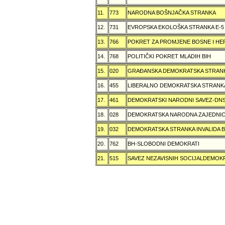
11.
773
NARODNA BOŠNJAČKA STRANKA
12.
731
EVROPSKA EKOLOŠKA STRANKA E-5
13.
766
POKRET ZA PROMJENE BOSNE I H
14.
768
POLITIČKI POKRET MLADIH BIH
15.
020
GRAÐANSKA DEMOKRATSKA STRANK
16.
455
LIBERALNO DEMOKRATSKA STRANK
17.
461
DEMOKRATSKI NARODNI SAVEZ-DN
18.
028
DEMOKRATSKA NARODNA ZAJEDNIC
19.
032
DEMOKRATSKA STRANKA INVALIDA B
20.
762
BH-SLOBODNI DEMOKRATI
21.
515
SAVEZ NEZAVISNIH SOCIJALDEMOKR