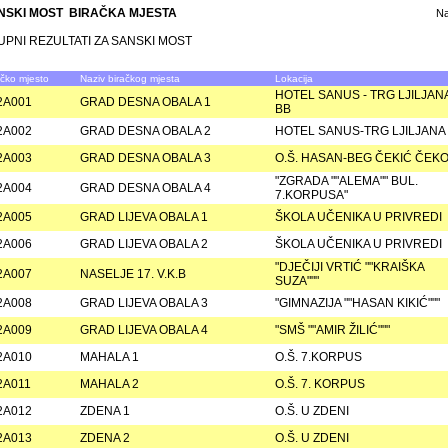
NSKI MOST BIRAČKA MJESTA
N
UPNI REZULTATI ZA SANSKI MOST
ačko mjesto
Naziv biračkog mjesta
Lokacija
HOTEL SANUS - TRG LJILJAN
2A001
GRAD DESNA OBALA 1
BB
2A002
GRAD DESNA OBALA 2
HOTEL SANUS-TRG LJILJANA
2A003
GRAD DESNA OBALA 3
O.Š. HASAN-BEG ČEKIĆ ČEK
"ZGRADA ""ALEMA"" BUL.
2A004
GRAD DESNA OBALA 4
7.KORPUSA"
2A005
GRAD LIJEVA OBALA 1
ŠKOLA UČENIKA U PRIVREDI
2A006
GRAD LIJEVA OBALA 2
ŠKOLA UČENIKA U PRIVREDI
"DJEČIJI VRTIĆ ""KRAIŠKA
2A007
NASELJE 17. V.K.B
SUZA"""
2A008
GRAD LIJEVA OBALA 3
"GIMNAZIJA ""HASAN KIKIĆ"""
2A009
GRAD LIJEVA OBALA 4
"SMŠ ""AMIR ŽILIĆ"""
2A010
MAHALA 1
O.Š. 7.KORPUS
2A011
MAHALA 2
O.Š. 7. KORPUS
2A012
ZDENA 1
O.Š. U ZDENI
2A013
ZDENA 2
O.Š. U ZDENI