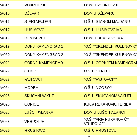
2A014
POBRIJEŽJE
DOM U POBRIJEŽJU
2A015
DŽEVAR
DOM U DŽEVARU
2A016
STARI MAJDAN
O.Š. U STAROM MAJDANU
2A017
HUSIMOVCI
O.Š. U HUSIMOVCIMA
2A018
DEMIŠEVCI
DOM U DEMIŠEVCIMA
2A019
DONJI KAMENGRAD 1
"O.Š. ""SKENDER KULENOVIĆ"
2A020
DONJI KAMENGRAD 2
"O.Š. ""SKENDER KULENOVIĆ"
2A021
GORNJI KAMENGRAD
O.Š. U GORNJEM KAMENGRA
2A022
OKREČ
O.Š. U OKREČU
2A023
FAJTOVCI
"O.Š. ""FAJTOVCI"""
2A024
MODRA
O.Š. U MODROJ
2A025
SKUCANI VAKUF
O.Š. U SKUCANOM VAKUFU
2A026
GORICE
KUĆA REKANOVIĆ FERIDA
2A027
LUŠCI PALANKA
DOM U LUŠCI PALANCI
"O.Š. ""ARIF HUKANOVIĆ""
2A028
VRHPOLJE
VRHPOLJE"
2A029
HRUSTOVO
O.Š. U HRUSTOVU