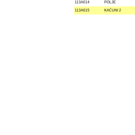
113A014
POLJE
113A015
KAĆUNI 2