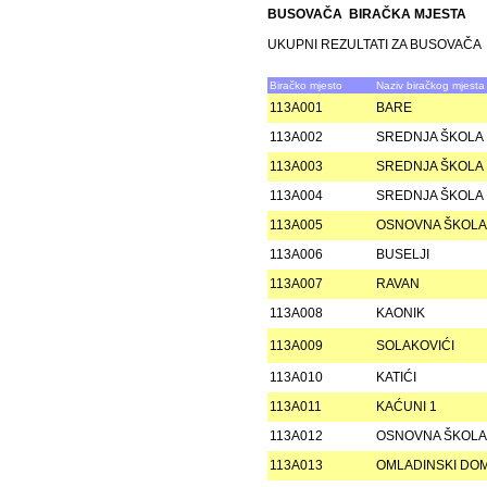
BUSOVAČA BIRAČKA MJESTA
UKUPNI REZULTATI ZA BUSOVAČA
Biračko mjesto
Naziv biračkog mjesta
113A001
BARE
113A002
SREDNJA ŠKOLA
113A003
SREDNJA ŠKOLA
113A004
SREDNJA ŠKOLA
113A005
OSNOVNA ŠKOLA
113A006
BUSELJI
113A007
RAVAN
113A008
KAONIK
113A009
SOLAKOVIĆI
113A010
KATIĆI
113A011
KAĆUNI 1
113A012
OSNOVNA ŠKOLA
113A013
OMLADINSKI DOM