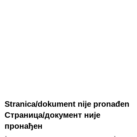
Stranica/dokument nije pronađen
Страница/документ није
пронађен