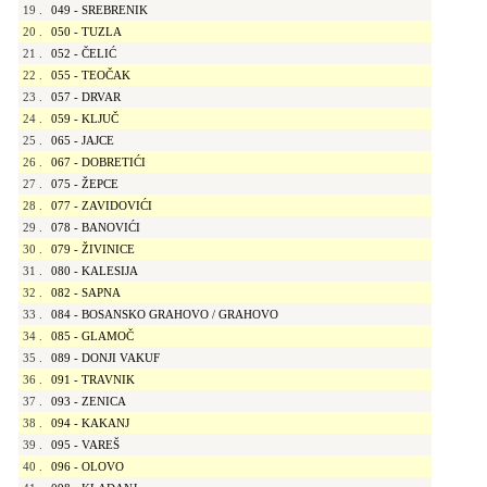
19
.
049 - SREBRENIK
20
.
050 - TUZLA
21
.
052 - ČELIĆ
22
.
055 - TEOČAK
23
.
057 - DRVAR
24
.
059 - KLJUČ
25
.
065 - JAJCE
26
.
067 - DOBRETIĆI
27
.
075 - ŽEPCE
28
.
077 - ZAVIDOVIĆI
29
.
078 - BANOVIĆI
30
.
079 - ŽIVINICE
31
.
080 - KALESIJA
32
.
082 - SAPNA
33
.
084 - BOSANSKO GRAHOVO / GRAHOVO
34
.
085 - GLAMOČ
35
.
089 - DONJI VAKUF
36
.
091 - TRAVNIK
37
.
093 - ZENICA
38
.
094 - KAKANJ
39
.
095 - VAREŠ
40
.
096 - OLOVO