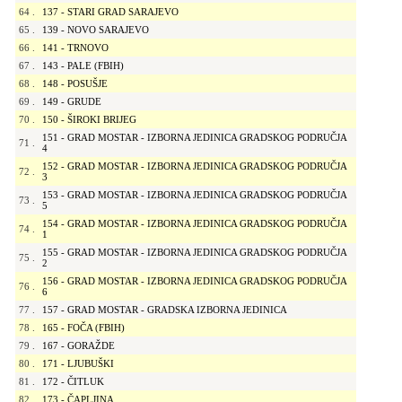
64
.
137 - STARI GRAD SARAJEVO
65
.
139 - NOVO SARAJEVO
66
.
141 - TRNOVO
67
.
143 - PALE (FBIH)
68
.
148 - POSUŠJE
69
.
149 - GRUDE
70
.
150 - ŠIROKI BRIJEG
151 - GRAD MOSTAR - IZBORNA JEDINICA GRADSKOG PODRUČJA
71
.
4
152 - GRAD MOSTAR - IZBORNA JEDINICA GRADSKOG PODRUČJA
72
.
3
153 - GRAD MOSTAR - IZBORNA JEDINICA GRADSKOG PODRUČJA
73
.
5
154 - GRAD MOSTAR - IZBORNA JEDINICA GRADSKOG PODRUČJA
74
.
1
155 - GRAD MOSTAR - IZBORNA JEDINICA GRADSKOG PODRUČJA
75
.
2
156 - GRAD MOSTAR - IZBORNA JEDINICA GRADSKOG PODRUČJA
76
.
6
77
.
157 - GRAD MOSTAR - GRADSKA IZBORNA JEDINICA
78
.
165 - FOČA (FBIH)
79
.
167 - GORAŽDE
80
.
171 - LJUBUŠKI
81
.
172 - ČITLUK
82
.
173 - ČAPLJINA