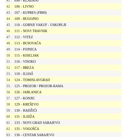
41
.
098 - KLADANJ
42
.
106 - LIVNO
43
.
107 - KUPRES (FBIH)
44
.
109 - BUGOJNO
45
.
110 - GORNJI VAKUF - USKOPLJE
46
.
111 - NOVI TRAVNIK
47
.
112 - VITEZ
48
.
113 - BUSOVAČA
49
.
114 - FOJNICA
50
.
115 - KISELJAK
51
.
116 - VISOKO
52
.
117 - BREZA
53
.
118 - ILIJAŠ
54
.
124 - TOMISLAVGRAD
55
.
125 - PROZOR / PROZOR-RAMA
56
.
126 - JABLANICA
57
.
127 - KONJIC
58
.
129 - KREŠEVO
59
.
130 - HADŽIĆI
60
.
131 - ILIDŽA
61
.
133 - NOVI GRAD SARAJEVO
62
.
135 - VOGOŠĆA
63
.
136 - CENTAR SARAJEVO