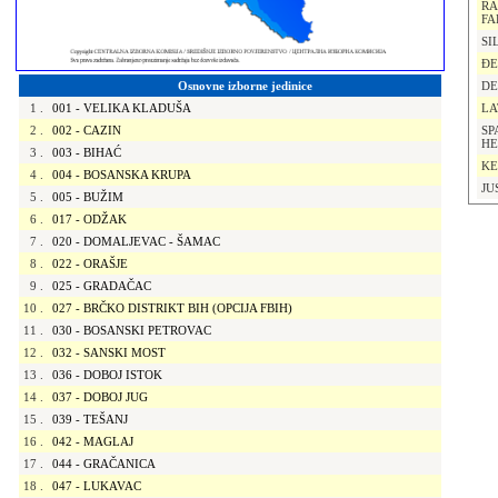
RA
FA
SI
ĐE
Osnovne izborne jedinice
DE
1
.
001 - VELIKA KLADUŠA
LA
2
.
002 - CAZIN
SP
HE
3
.
003 - BIHAĆ
KE
4
.
004 - BOSANSKA KRUPA
JU
5
.
005 - BUŽIM
6
.
017 - ODŽAK
7
.
020 - DOMALJEVAC - ŠAMAC
8
.
022 - ORAŠJE
9
.
025 - GRADAČAC
10
.
027 - BRČKO DISTRIKT BIH (OPCIJA FBIH)
11
.
030 - BOSANSKI PETROVAC
12
.
032 - SANSKI MOST
13
.
036 - DOBOJ ISTOK
14
.
037 - DOBOJ JUG
15
.
039 - TEŠANJ
16
.
042 - MAGLAJ
17
.
044 - GRAČANICA
18
.
047 - LUKAVAC