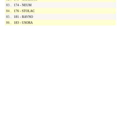
83
.
174 - NEUM
84
.
176 - STOLAC
85
.
181 - RAVNO
86
.
183 - USORA