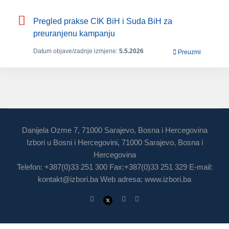
Pregled prakse CIK BiH i Suda BiH za
preuranjenu kampanju
Datum objave/zadnje izmjene:
5.5.2026
Preuzmi
Danijela Ozme 7, 71000 Sarajevo, Bosna i Hercegovina
Izbori u Bosni i Hercegovini, 71000 Sarajevo, Bosna i
Hercegovina
Telefon: +387(0)33 251 300 Fax:+387(0)33 251 329 E-mail:
kontakt@izbori.ba
Web adresa: www.izbori.ba